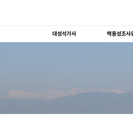
대성석가사
백용성조사