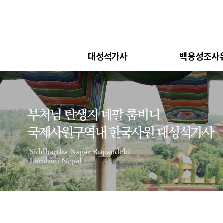
대성석가사
백용성조사