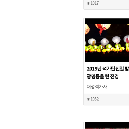
1017
2019년 석가탄신일 밤
광명등을 켠 전경
대성석가사
1052