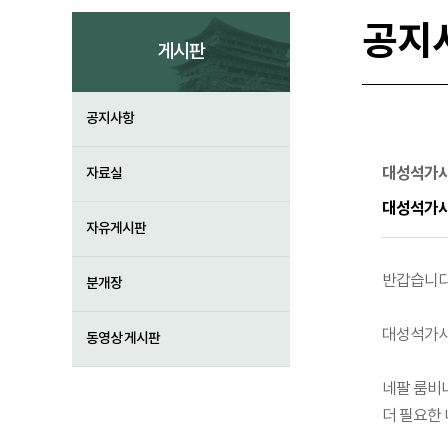
공지
게시판
공지사항
대성석가사
자료실
대성석가
자유게시판
반갑습니다
분개장
대성석가사
동영상 게시판
네팔 룸비
더 필요한