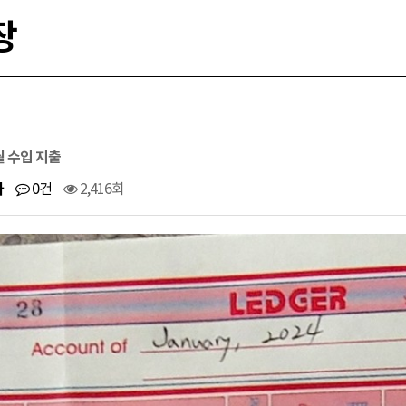
장
1월 수입 지출
사
0건
2,416회