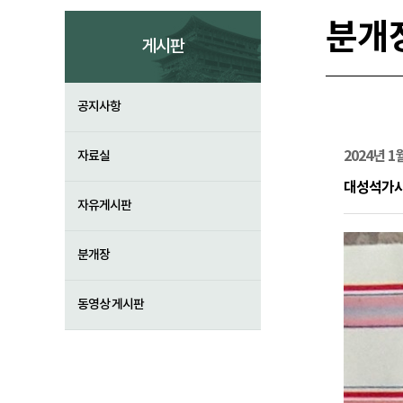
분개
게시판
공지사항
2024년 
자료실
대성석가
자유게시판
분개장
동영상 게시판