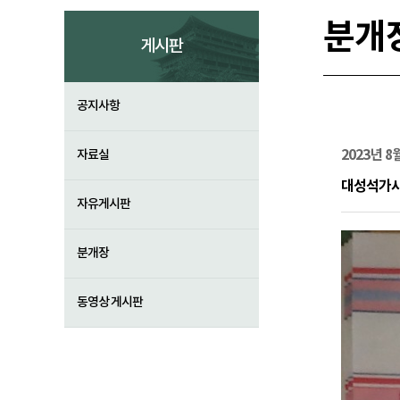
분개
게시판
공지사항
2023년 
자료실
대성석가
자유게시판
분개장
동영상 게시판