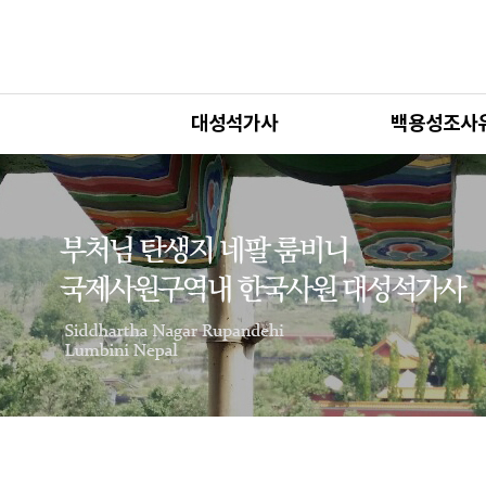
대성석가사
백용성조사