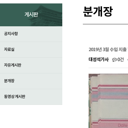
분개장
게시판
공지사항
2019년 3월 수입 지
자료실
대성석가사
0건
자유게시판
분개장
동영상 게시판