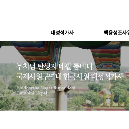
대성석가사
백용성조사