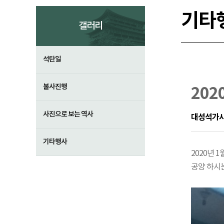
기타
갤러리
석탄일
불사진행
202
사진으로 보는 역사
대성석가
기타행사
2020년 
공양 하시