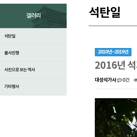
석탄일
갤러리
석탄일
2010년~2019년
불사진행
2016년 
사진으로 보는 역사
대성석가사
0건
기타행사