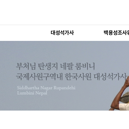
대성석가사
백용성조사