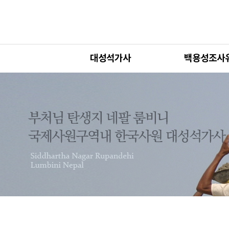
대성석가사
백용성조사