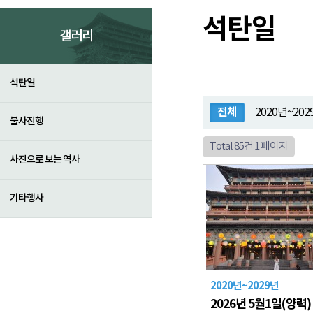
석탄일
갤러리
석탄일
전체
2020년~202
불사진행
Total 85건
1 페이지
사진으로 보는 역사
기타행사
2020년~2029년
2026년 5월1일(양력)