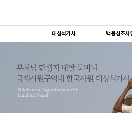
대성석가사
백용성조사