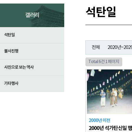
석탄일
갤러리
석탄일
전체
2020년~202
불사진행
Total 6건
1 페이지
사진으로 보는 역사
기타행사
2000년 이전
2000년 석가탄신일 행